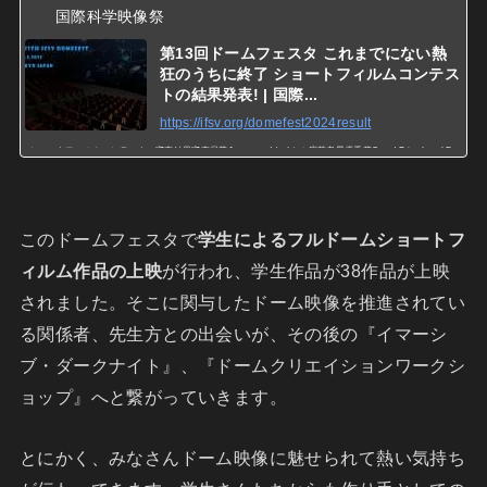
国際科学映像祭
第13回ドームフェスタ これまでにない熱
狂のうちに終了 ショートフィルムコンテス
トの結果発表! | 国際...
https://ifsv.org/domefest2024result
ショートフィルムコンテスト 審査結果審査員賞Jury awardタイトル応募者最優秀賞Grand Prize Local Dys
topias in the Global UtopiaSergey Prokofyev(Germany)優秀賞Excellence AwardRECOMBINATION -NASCE
NCE-Julius Horsthuis(Netherlands)優秀賞Excellence AwardCosmonaute 360Damné Jesús Pé
このドームフェスタで
学生によるフルドームショートフ
ィルム作品の上映
が行われ、学生作品が38作品が上映
されました。そこに関与したドーム映像を推進されてい
る関係者、先生方との出会いが、その後の『イマーシ
ブ・ダークナイト』、『ドームクリエイションワークシ
ョップ』へと繋がっていきます。
とにかく、みなさんドーム映像に魅せられて熱い気持ち