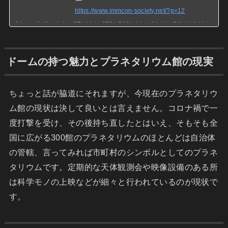
https://www.immcon-society.net/?p=12
『イマーシブ・ダークナイト』終了しました。100名を超えるたくさんのみなさんに来ていただきました。
終了してから
ドームの持つ魅力とプラネタリウム館の現実
ちょっと話が脇道にそれますが、今現在のプラネタリウ
ム館の現状は決して良いとは言えません。コロナ禍で一
度打撃を受け、その後持ち直したとはいえ、そもそも全
国に広がる300館のプラネタリウムのほとんどは自治体
の管轄、言ってみれば市町村のシンボルとしてのプラネ
タリウムです。定期的な天体観測会や映像設備のある所
は科学モノの上映などが細々と行われているのが現状で
す。